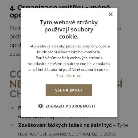
4. Organizace vnitřku = méně
×
opotřebení
Tyto webové stránky
Pokud máte ve skříni chaos, častěji se hledá,
používají soubory
cookie.
přehrabuje, manipuluje. A to všechno
opotřebovává vnitřní vybavení – výsuvy,
Tyto webové stránky používají soubory cookie
ke zlepšení uživatelského komfortu.
zásuvky i šatní tyče.
Používáním našich webových stránek
souhlasíte se všemi soubory cookie v souladu
s našimi Zásadami používání souborů cookie.
CO ROZHODNĚ
Více informací
NEDĚLAT: NEJČASTĚJŠÍ
VŠE PŘIJMOUT
CHYBY UŽIVATELŮ
ZOBRAZIT PODROBNOSTI
Používání čistících prostředků s pískem
nebo drátěnky
– Zničíte povrch.
Zavěšování těžkých tašek na šatní tyč
– Tyče
mají nosnost, a jakmile se ohnou, už je těžko