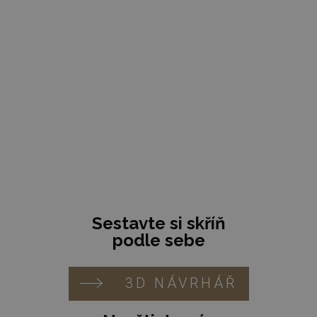
Vestavěná skříň na míru patří mezi nejpraktičtější
řešení, když chcete doma získat více úložného
prostoru, ale nechcete místnost zahltit
nábytkem. Dobře navržená skříň dokáže využít
každý centimetr, sjednotit interiér a hlavně vám
ušetřit každodenní…
Sestavte si skříň
podle sebe
3D NÁVRHÁŘ