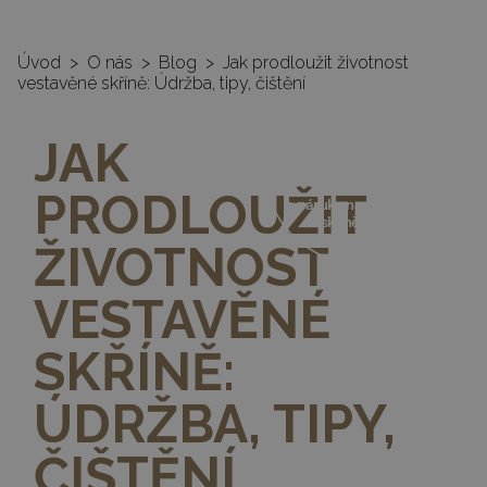
Úvod
>
O nás
>
Blog
>
Jak prodloužit životnost
vestavěné skříně: Údržba, tipy, čištění
35%
JAK
SLEVA
PRODLOUŽIT
a záruka na vestavěné
skříně 10 let
ŽIVOTNOST
VESTAVĚNÉ
SKŘÍNĚ:
ÚDRŽBA, TIPY,
ČIŠTĚNÍ