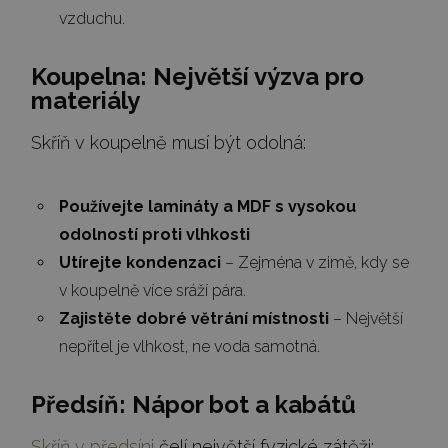
vzduchu.
Koupelna: Největší výzva pro
materiály
Skříň v koupelně musí být odolná:
Používejte lamináty a MDF s vysokou
odolností proti vlhkosti
Utírejte kondenzaci
– Zejména v zimě, kdy se
v koupelně více sráží pára.
Zajistěte dobré větrání místnosti
– Největší
nepřítel je vlhkost, ne voda samotná.
Předsíň: Nápor bot a kabátů
Skříň v předsíni
čelí největší fyzické zátěži: