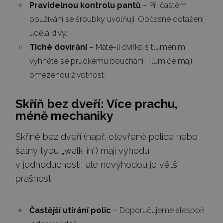
Pravidelnou kontrolu pantů
– Při častém
používání se šroubky uvolňují. Občasné dotažení
udělá divy.
Tiché dovírání
– Máte-li dvířka s tlumením,
vyhněte se prudkému bouchání. Tlumiče mají
omezenou životnost.
Skříň bez dveří: Více prachu,
méně mechaniky
Skříně bez dveří (např. otevřené police nebo
šatny typu „walk-in“) mají výhodu
v jednoduchosti, ale nevýhodou je větší
prašnost:
Častější utírání polic
– Doporučujeme alespoň