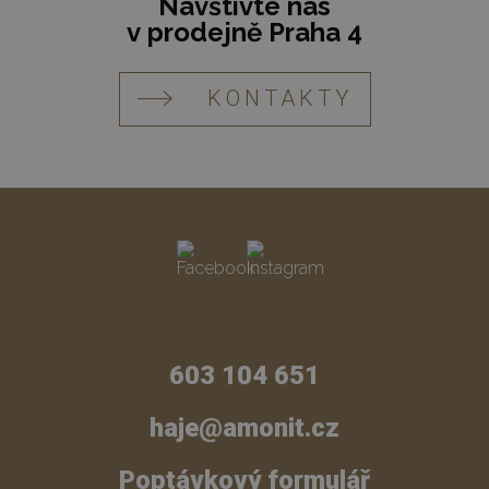
Navštivte nás
v prodejně Praha 4
KONTAKTY
603 104 651
haje@amonit.cz
Poptávkový formulář