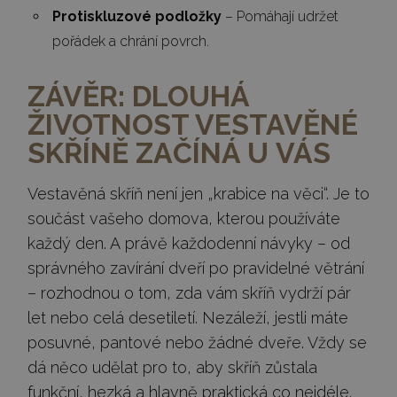
Protiskluzové podložky
– Pomáhají udržet
pořádek a chrání povrch.
ZÁVĚR: DLOUHÁ
ŽIVOTNOST VESTAVĚNÉ
SKŘÍNĚ ZAČÍNÁ U VÁS
Vestavěná skříň není jen „krabice na věci“. Je to
součást vašeho domova, kterou používáte
každý den. A právě každodenní návyky – od
správného zavírání dveří po pravidelné větrání
– rozhodnou o tom, zda vám skříň vydrží pár
let nebo celá desetiletí. Nezáleží, jestli máte
posuvné, pantové nebo žádné dveře. Vždy se
dá něco udělat pro to, aby skříň zůstala
funkční, hezká a hlavně praktická co nejdéle.