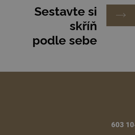
Sestavte si
skříň
podle sebe
603 10