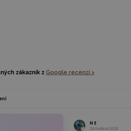
O.CZ - levné vestavěné skříně svépomocí
IE
CENY
POPTÁVKA
MATERI
čných zákazník z
Google recenzí >
ení
N E
29 Května 2026