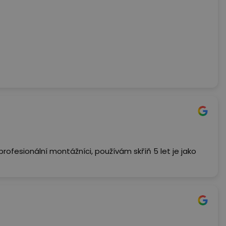
ni. Cena je průměrná a ne příliš přehnaná.
rofesionální montážníci, používám skříň 5 let je jako