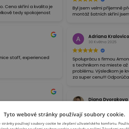
. Cena skříní a kvalita je
Byl jsem velmi příjemně p
elkově tedy spokojenost
montáž šatních skříní jsem
Adriana Kralovic
30 Května 2025
ice staff, experienced
Spoluprácu s firmou Amon
s technikom na mieste až
problému. Výsledkom je kr
za super cenu!!! Odporúčam
Diana Dvorakova
13 Května 2025
Tyto webové stránky používají soubory cookie.
Maximální spokojenost se z
 stránky používají soubory cookie ke zlepšení uživatelského komfortu. Použí
vylepšení. Montáž proběhla dle domluvy, p. Votava pracuje čistě, rychle a
ánek souhlasíte se všemi soubory cookie v souladu s našimi Zásadami použ