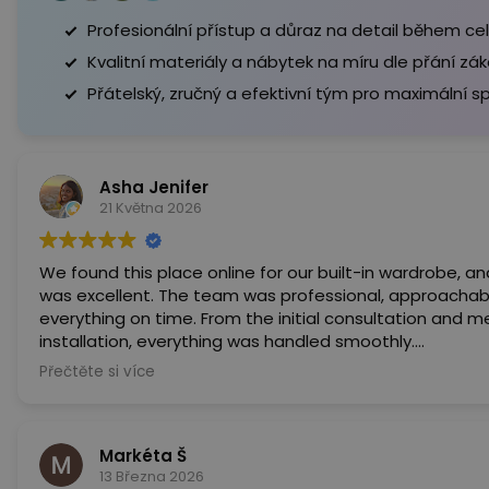
Profesionální přístup a důraz na detail během ce
Kvalitní materiály a nábytek na míru dle přání zák
Přátelský, zručný a efektivní tým pro maximální sp
Asha Jenifer
21 Května 2026
We found this place online for our built-in wardrobe, a
was excellent. The team was professional, approachabl
everything on time. From the initial consultation and 
installation, everything was handled smoothly.
They also gave us some really practical suggestions du
Přečtěte si více
and we are very glad we followed them. The workmanshi
flawless, and the wardrobe feels very sturdy and high qua
expectations and was definitely value for money.
Markéta Š
Highly recommend their service.
13 Března 2026