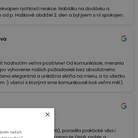
řekvapen rychlostí reakce. Nabídku na dodávku a
 od p. Haškové obdržel 2. den a byl jsem s ní spokojen.
ova
it hodnotím veľmi pozitívne! Od komunikácie, merania
 po vyhovenie našich požiadaviek bez absolútneho
ásna elegantná a unikátna skriňa na mieru, a to všetko
 :) všetci s ktorými sme komunikovali boli veľmi milí:)
×
aměřením (p. Zlesáková), poradila praktické věci i
váním našich
ívání souborů