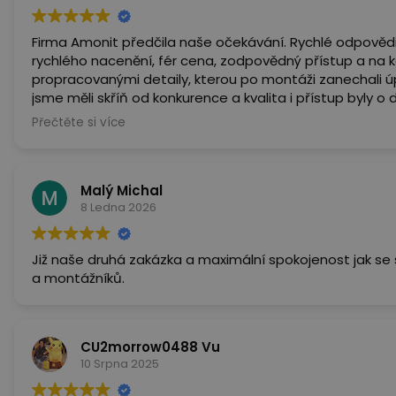
Firma Amonit předčila naše očekávání. Rychlé odpověd
rychlého nacenění, fér cena, zodpovědný přístup a na k
propracovanými detaily, kterou po montáži zanechali úp
jsme měli skříň od konkurence a kvalita i přístup byly o 
budoucnu budeme potřebovat další skříně, tak už jedi
Přečtěte si více
celému týmu a budeme Vás rádi doporučovat! Takhle vy
práci dělá od A po Z opravdu zodpovědně, profesionálně
Malý Michal
8 Ledna 2026
Již naše druhá zakázka a maximální spokojenost jak se skříněmi, přís
a montážníků.
CU2morrow0488 Vu
10 Srpna 2025