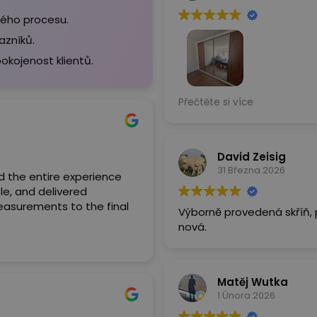
lého procesu.
azníků.
okojenost klientů.
Nádhera, jsme moc spokoje
Přečtěte si více
David Zeisig
31 Března 2026
nd the entire experience
e, and delivered
measurements to the final
Výborně provedená skříň, p
nová.
ring the planning stage,
p after installation was
lity. It fully met our
Matěj Wutka
1 Února 2026