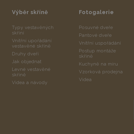
Výběr skříně
Fotogalerie
Typy vestavěných
Posuvné dveře
skříní
Pantové dveře
Vnitřní upořádání
Vnitřní uspořádání
vestavěné skříně
Postup montáže
Druhy dveří
skříně
Jak objednat
Kuchyně na míru
Levné vestavěné
Vzorková prodejna
skříně
Videa
Videa a návody