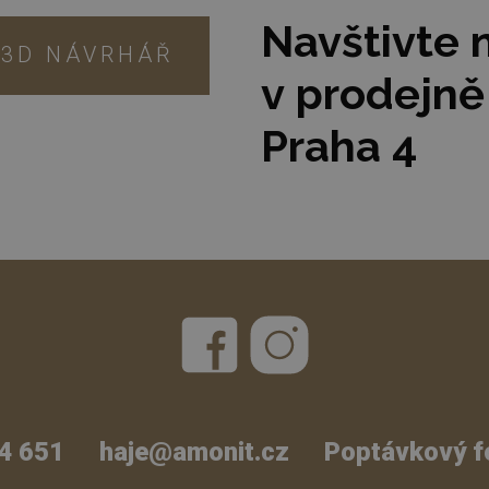
Amonit).
Navštivte 
3D NÁVRHÁŘ
v prodejně
Praha 4
4 651
haje@amonit.cz
Poptávkový f