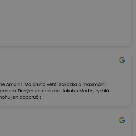
jemná cenová kalkulace. Páni řemeslníci precizní, rychlý
l. Tuto firmu mohu jen doporučit. + mají parádní online
obní návštěvu a vše prokonzultovat. :) ještě jednou
mě Amonit. Má druhá větší zakázka a maximální
anem Tichým po realizaci Jakub x Martin, rychlá
mohu jen doporučit.