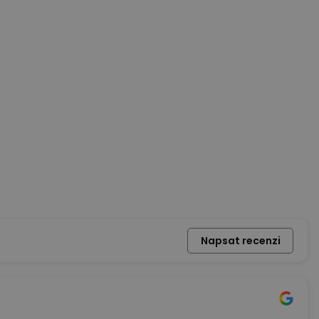
603 104 651
|
haje@amonit.cz
ÁLY
O NÁS
KONTAKTY
Napsat recenzi