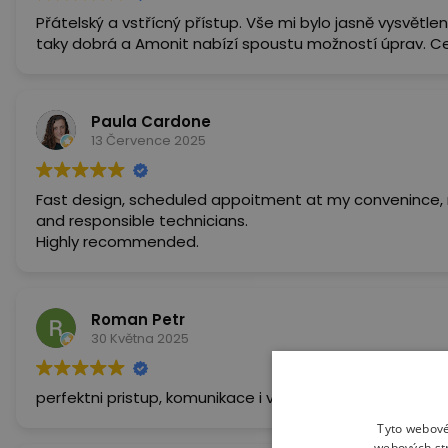
Přátelský a vstřícný přístup. Vše mi bylo jasně vysvětleno
taky dobrá a Amonit nabízí spoustu možností úprav. C
Paula Cardone
13 Července 2025
Fast design, scheduled appoitment at my convenince, n
and responsible technicians.
Highly recommended.
Roman Petr
30 Května 2025
perfektni pristup, komunikace i vyroba a prace
Tyto webové
webových str