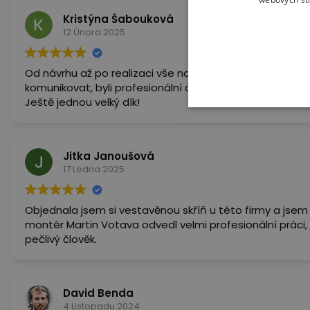
Kristýna Šabouková
12 Února 2025
Od návrhu až po realizaci vše na jedničku! Všichni, se 
komunikovat, byli profesionální a velmi milí lidé. S výsl
Ještě jednou velký dík!
Jitka Janoušová
17 Ledna 2025
Objednala jsem si vestavěnou skříň u této firmy a jsem velmi spokoj
montér Martin Votava odvedl velmi profesionální práci, 
pečlivý člověk.
David Benda
4 Listopadu 2024