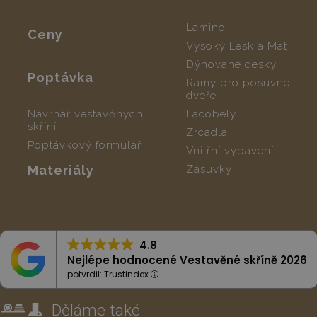
Lamino
Ceny
Vysoký Lesk a Mat
Dýhované desky
Poptávka
Rámy pro posuvné
dveře
Návrhář vestavěných
Lacobely
skříní
Zrcadla
Poptávkový formulář
Vnitřní vybavení
Materiály
Zásuvky
4.8
Nejlépe hodnocené Vestavěné skříně 2026
potvrdil: Trustindex
Děláme ta
k
é