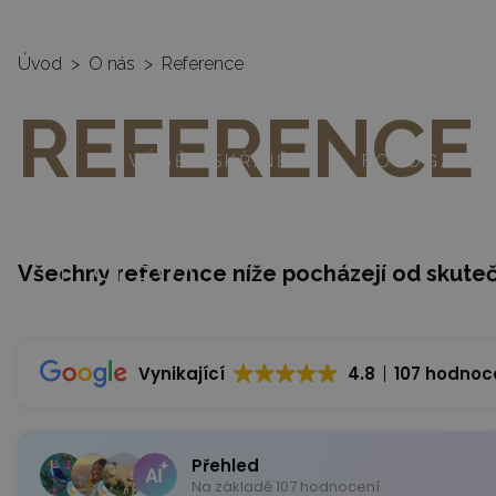
AMONIT - vestavěné skříně na míru
|
SLOZSIT
Úvod
>
O nás
>
Reference
REFERENCE
VÝBĚR SKŘÍNĚ
FOTOGALER
35%
SLEVA
Všechny reference níže pocházejí od skute
a záruka na vestavěné
skříně 10 let
Vynikající
4.8
107 hodnoc
Přehled
Na základě 107 hodnocení