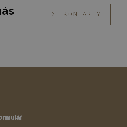
nás
KONTAKTY
ormulář