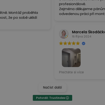
profesionálové.
Zejména děkujeme pánům M
litně. Montáž proběhla
odvedenou práci při montá
most, že po sobě uklidí
Marcela Škodáčk
16 Října 2024
Objednala jsem si již dru
Přečtěte si více
a opět jsem velmi spokoje
profesionálně. Skříň je vy
mých představ. Tým byl ve
Načíst další
což velmi oceňuji. Celkov
objednávky, přes zaměřen
Potvrdil: Trustindex
(Poznámka: akustické pane