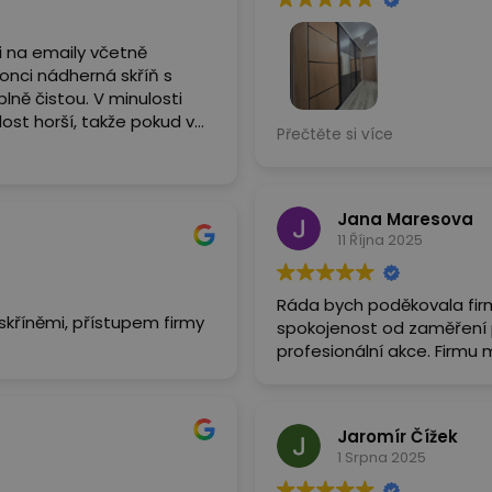
i na emaily včetně
onci nádherná skříň s
lně čistou. V minulosti
dost horší, takže pokud v
Parádní přístup, velice pří
Přečtěte si více
ně Amonit. Děkujeme
a nenechali za sebou borde
padá firma, která svoji
plánovač ale doporučuji os
 a kvalitně.
díky za skřín :)
Jana Maresova
11 Října 2025
Ráda bych poděkovala fir
tupem firmy
spokojenost od zaměření p
profesionální akce. Firmu 
Jaromír Čížek
1 Srpna 2025