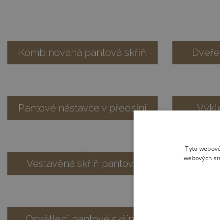
Kombinovaná pantová skříň
Dveře
Pantové nástavce v předsíni
Výkl
Tyto webové
webových str
Vestavěná skříň pantová
Sk
Osvětlení pantové skříně