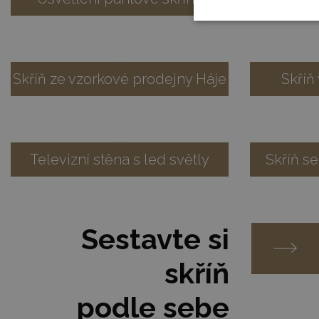
Skříň ze vzorkové prodejny Háje
Skříň
Televizní stěna s led světly
Skříň se
Sestavte si
skříň
podle sebe