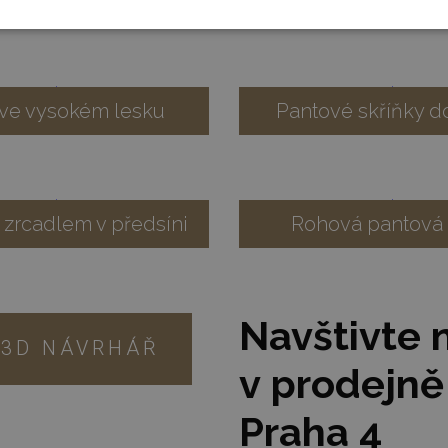
 ve vysokém lesku
Pantové skříňky d
 zrcadlem v předsíni
Rohová pantová 
Navštivte 
3D NÁVRHÁŘ
v prodejně
Praha 4