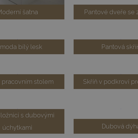
oderní šatna
Pantové dveře se 
moda bílý lesk
Pantová skří
s pracovním stolem
Skříň v podkroví p
v ložnici s dubovými
Dubová dýh
úchytkami