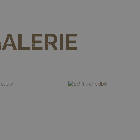
603 104 651
|
haje@amonit.cz
ALERIE
ÁLY
O NÁS
KONTAKTY