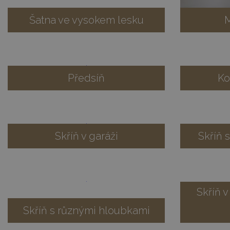
Šatna ve vysokem lesku
M
Předsíň
Ko
Skříň v garáži
Skříň 
Skříň 
Skříň s různými hloubkami