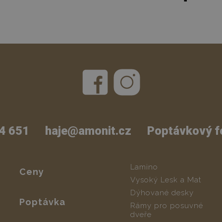
4 651
haje@amonit.cz
Poptávkový f
Lamino
Ceny
Vysoký Lesk a Mat
Dýhované desky
Poptávka
Rámy pro posuvné
dveře