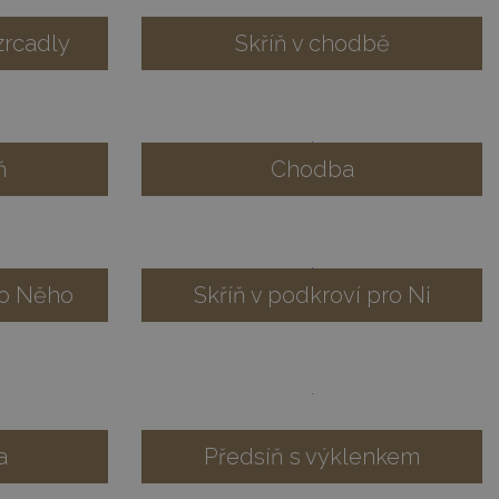
zrcadly
Skříň v chodbě
ň
Chodba
ro Něho
Skříň v podkroví pro Ni
a
Předsíň s výklenkem