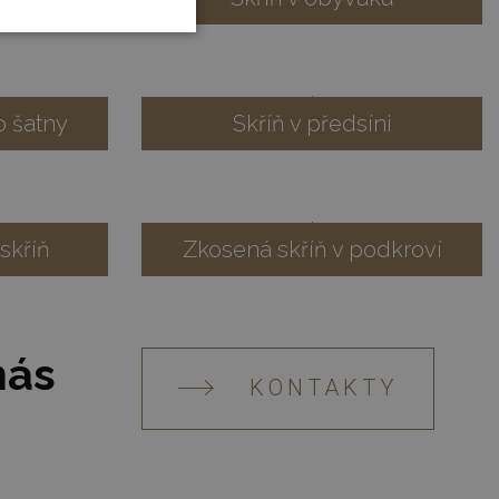
o šatny
Skříň v předsíni
skříň
Zkosená skříň v podkroví
nás
KONTAKTY