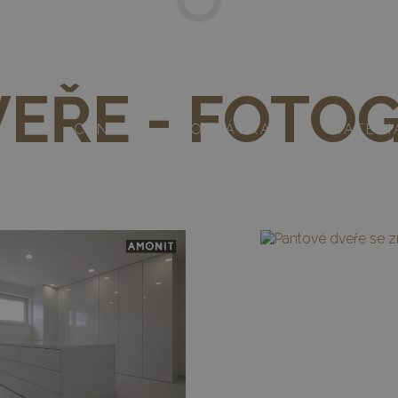
O.CZ - levné vestavěné skříně svépomocí
EŘE - FOTOG
IE
CENY
POPTÁVKA
MATERI