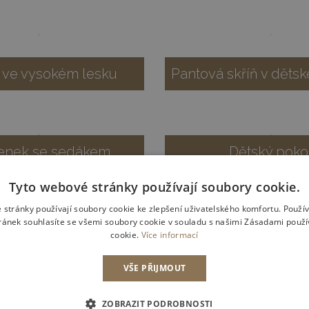
 ve vysokém lesku
Pantová skříň v děts
enek se sedákem
Dětský poko
Tyto webové stránky používají soubory cookie.
 stránky používají soubory cookie ke zlepšení uživatelského komfortu. Použí
ánek souhlasíte se všemi soubory cookie v souladu s našimi Zásadami použ
říň s výklenkem
Vestavěná skříň v
cookie.
Více informací
VŠE PŘIJMOUT
ZOBRAZIT PODROBNOSTI
Předsíň
Předsíňová st