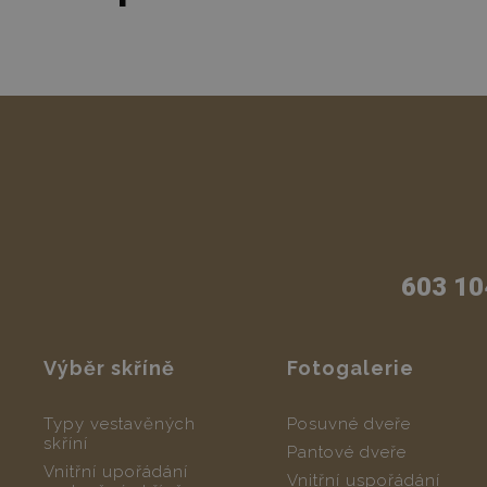
603 10
Výběr skříně
Fotogalerie
Typy vestavěných
Posuvné dveře
skříní
Pantové dveře
Vnitřní upořádání
Vnitřní uspořádání