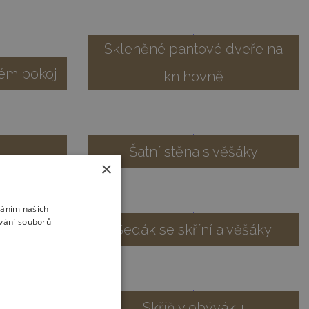
Skleněné pantové dveře na
kém pokoji
knihovně
j
Šatní stěna s věšáky
×
váním našich
ívání souborů
 chodbě
Sedák se skříní a věšáky
ěna
Skříň v obýváku