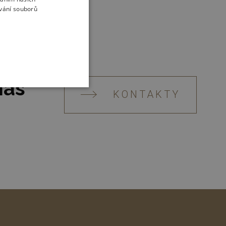
ívání souborů
nás
KONTAKTY