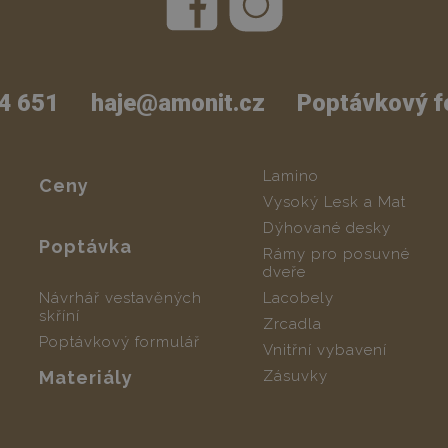
4 651
haje@amonit.cz
Poptávkový f
Lamino
Ceny
Vysoký Lesk a Mat
Dýhované desky
Poptávka
Rámy pro posuvné
dveře
Návrhář vestavěných
Lacobely
skříní
Zrcadla
Poptávkový formulář
Vnitřní vybavení
Materiály
Zásuvky