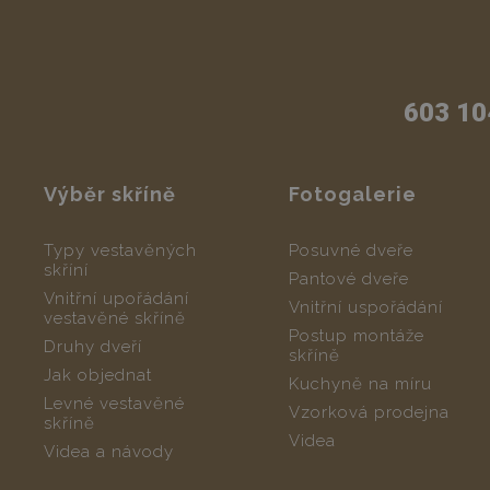
603 10
Výběr skříně
Fotogalerie
Typy vestavěných
Posuvné dveře
skříní
Pantové dveře
Vnitřní upořádání
Vnitřní uspořádání
vestavěné skříně
Postup montáže
Druhy dveří
skříně
Jak objednat
Kuchyně na míru
Levné vestavěné
Vzorková prodejna
skříně
Videa
Videa a návody