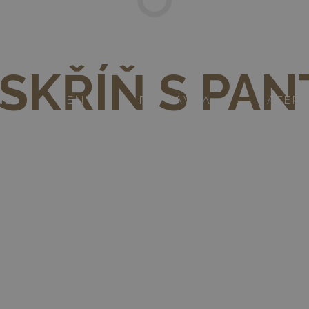
O.CZ - levné vestavěné skříně svépomocí
SKŘÍŇ S PA
IE
CENY
POPTÁVKA
MATERI