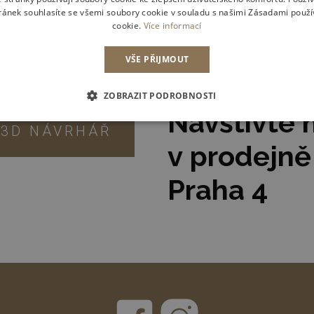
ánek souhlasíte se všemi soubory cookie v souladu s našimi Zásadami použ
cookie.
Více informací
VŠE PŘIJMOUT
ZOBRAZIT PODROBNOSTI
Navštivte 
3D NÁVRHÁŘ
v prodejně
Praha 4