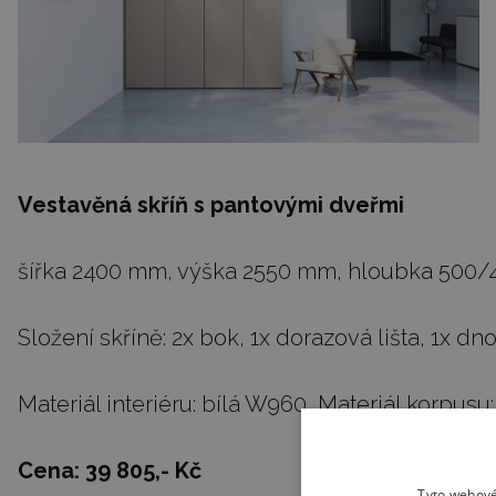
Vestavěná skříň s pantovými dveřmi
šířka 2400 mm, výška 2550 mm, hloubka 500
Složení skříně: 2x bok, 1x dorazová lišta, 1x dn
Materiál interiéru: bílá W960, Materiál korpus
Cena:
39 805,- Kč
Tyto webové