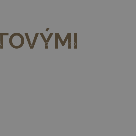
603 104 651
|
haje@amonit.cz
NTOVÝMI
ÁLY
O NÁS
KONTAKTY