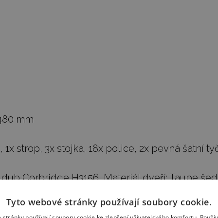
/480 mm
o, 1x strop, 3x stojka, 18x police, 2x pevná šatní 
u: dub Corbridge H3156, Materiál dveří: Taupe še
Tyto webové stránky používají soubory cookie.
 stránky používají soubory cookie ke zlepšení uživatelského komfortu. Použí