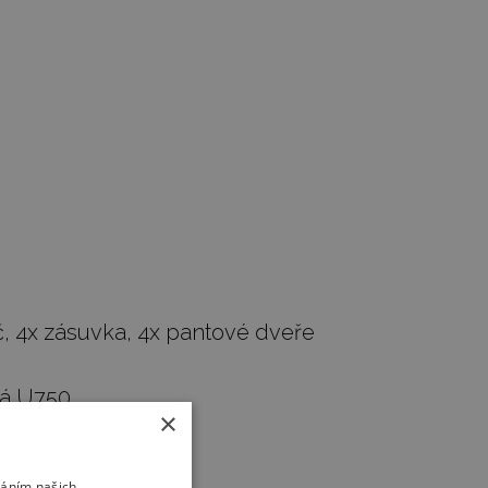
tyč, 4x zásuvka, 4x pantové dveře
dá U750
×
váním našich