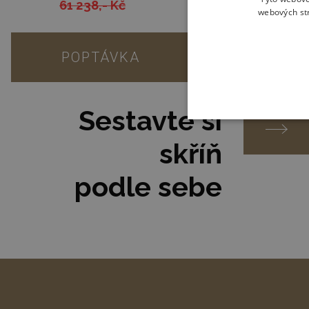
61 238,- Kč
webových str
POPTÁVKA
Sestavte si
skříň
podle sebe