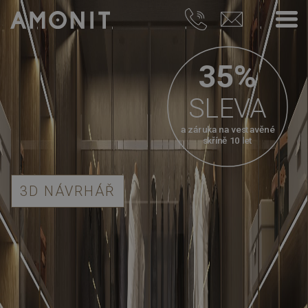
35%
SLEVA
a záruka na vestavěné
skříně 10 let
3D NÁVRHÁŘ