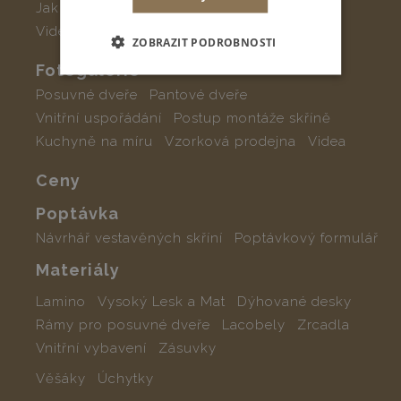
Jak objednat
Levné vestavěné skříně
Videa a návody
ZOBRAZIT PODROBNOSTI
Fotogalerie
Posuvné dveře
Pantové dveře
Vnitřní uspořádání
Postup montáže skříně
Kuchyně na míru
Vzorková prodejna
Videa
Ceny
Poptávka
Návrhář vestavěných skříní
Poptávkový formulář
Materiály
Lamino
Vysoký Lesk a Mat
Dýhované desky
Rámy pro posuvné dveře
Lacobely
Zrcadla
Vnitřní vybavení
Zásuvky
Věšáky
Úchytky