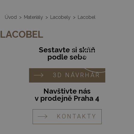
Úvod
>
Materiály
>
Lacobely
>
Lacobel
35%
LACOBEL
SLEVA
Sestavte si skříň
podle sebe
a záruka na vestavěné
skříně 10 let
3D NÁVRHÁŘ
Navštivte nás
v prodejně Praha 4
KONTAKTY