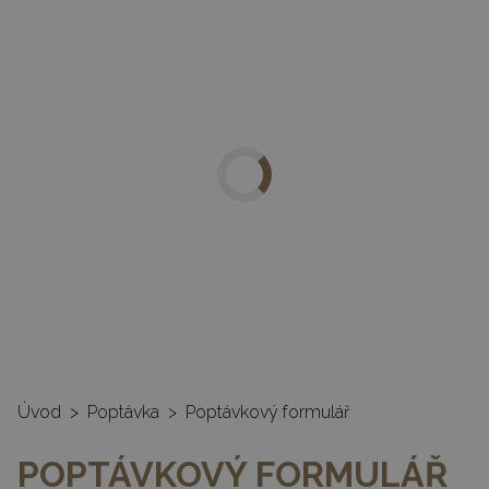
35%
SLEVA
a záruka na vestavěné
skříně 10 let
3D NÁVRHÁŘ
Úvod
>
Poptávka
>
Poptávkový formulář
POPTÁVKOVÝ FORMULÁŘ