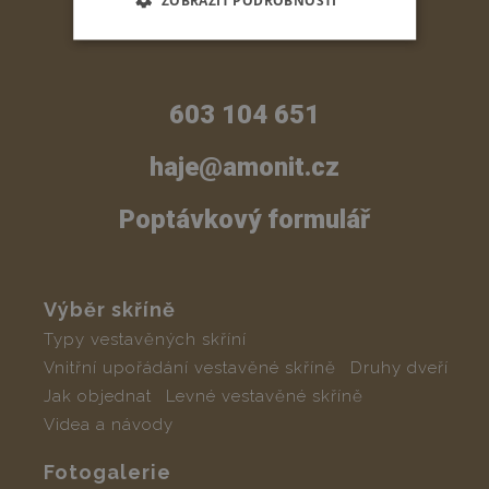
ZOBRAZIT PODROBNOSTI
603 104 651
haje@amonit.cz
Poptávkový formulář
Výběr skříně
Typy vestavěných skříní
Vnitřní upořádání vestavěné skříně
Druhy dveří
Jak objednat
Levné vestavěné skříně
Videa a návody
Fotogalerie