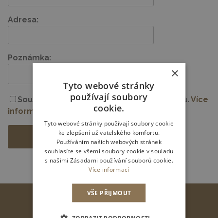
Adresa:
Poznámka:
×
Tyto webové stránky
používají soubory
Souhlasím se zpracováním osobních údajů.
Více
cookie.
informací
Tyto webové stránky používají soubory cookie
ke zlepšení uživatelského komfortu.
Používáním našich webových stránek
souhlasíte se všemi soubory cookie v souladu
s našimi Zásadami používání souborů cookie.
Více informací
VŠE PŘIJMOUT