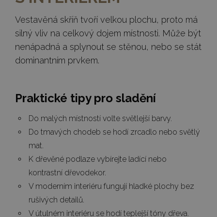
Vestavěná skříň tvoří velkou plochu, proto má
silný vliv na celkový dojem místnosti. Může být
nenápadná a splynout se stěnou, nebo se stát
dominantním prvkem.
Praktické tipy pro sladění
Do malých místností volte světlejší barvy.
Do tmavých chodeb se hodí zrcadlo nebo světlý
mat.
K dřevěné podlaze vybírejte ladící nebo
kontrastní dřevodekor.
V moderním interiéru fungují hladké plochy bez
rušivých detailů.
V útulném interiéru se hodí teplejší tóny dřeva.