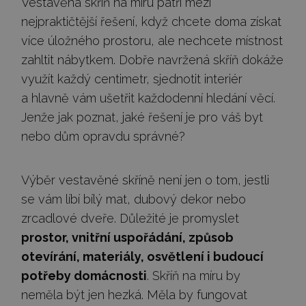
Vestavěná skříň na míru patří mezi
nejpraktičtější řešení, když chcete doma získat
více úložného prostoru, ale nechcete místnost
zahltit nábytkem. Dobře navržená skříň dokáže
využít každý centimetr, sjednotit interiér
a hlavně vám ušetřit každodenní hledání věcí.
Jenže jak poznat, jaké řešení je pro váš byt
nebo dům opravdu správné?
Výběr vestavěné skříně není jen o tom, jestli
se vám líbí bílý mat, dubový dekor nebo
zrcadlové dveře. Důležité je promyslet
prostor, vnitřní uspořádání, způsob
otevírání, materiály, osvětlení i budoucí
potřeby domácnosti
. Skříň na míru by
neměla být jen hezká. Měla by fungovat