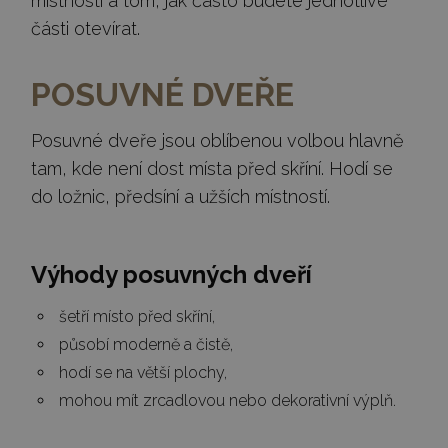
místnosti a tom, jak často budete jednotlivé
části otevírat.
POSUVNÉ DVEŘE
Posuvné dveře jsou oblíbenou volbou hlavně
tam, kde není dost místa před skříní. Hodí se
do ložnic, předsíní a užších místností.
Výhody posuvných dveří
šetří místo před skříní,
působí moderně a čistě,
hodí se na větší plochy,
mohou mít zrcadlovou nebo dekorativní výplň.