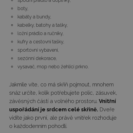
spodní prádlo a doplňky,
boty,
kabáty a bundy,
kabelky, batohy a tašky,
ložní prádlo a ručníky,
kufry a cestovní tašky,
sportovní vybavení,
sezónní dekorace,
vysavač, mop nebo žehlicí prkno.
Jakmile víte, co má skříň pojmout, mnohem
snáz určíte, kolik potřebujete polic, zásuvek,
závěsných částí a volného prostoru.
Vnitřní
uspořádání je srdcem celé skříně.
Dveře
vidíte jako první, ale právě vnitřek rozhoduje
o každodenním pohodlí.