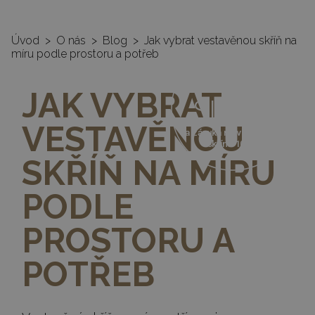
Úvod
>
O nás
>
Blog
>
Jak vybrat vestavěnou skříň na
míru podle prostoru a potřeb
35%
JAK VYBRAT
SLEVA
VESTAVĚNOU
a záruka na vestavěné
skříně 10 let
SKŘÍŇ NA MÍRU
PODLE
PROSTORU A
POTŘEB