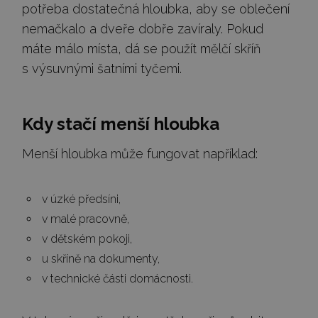
potřeba dostatečná hloubka, aby se oblečení
nemačkalo a dveře dobře zavíraly. Pokud
máte málo místa, dá se použít mělčí skříň
s výsuvnými šatními tyčemi.
Kdy stačí menší hloubka
Menší hloubka může fungovat například:
v úzké předsíni,
v malé pracovně,
v dětském pokoji,
u skříně na dokumenty,
v technické části domácnosti.