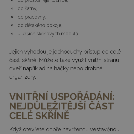
do prostornější ložnice,
do šatny,
do pracovny,
do dětského pokoje,
u užších skříňových modulů.
Jejich výhodou je jednoduchý přístup do celé
části skříně. Můžete také využít vnitřní stranu
dveří například na háčky nebo drobné
organizéry.
VNITŘNÍ USPOŘÁDÁNÍ:
NEJDŮLEŽITĚJŠÍ ČÁST
CELÉ SKŘÍNĚ
Když otevřete dobře navrženou vestavěnou