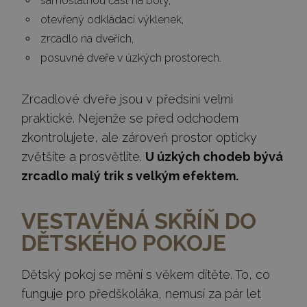
samostatnou část na boty,
otevřený odkládací výklenek,
zrcadlo na dveřích,
posuvné dveře v úzkých prostorech.
Zrcadlové dveře jsou v předsíni velmi
praktické. Nejenže se před odchodem
zkontrolujete, ale zároveň prostor opticky
zvětšíte a prosvětlíte.
U úzkých chodeb bývá
zrcadlo malý trik s velkým efektem.
VESTAVĚNÁ SKŘÍŇ DO
DĚTSKÉHO POKOJE
Dětský pokoj se mění s věkem dítěte. To, co
funguje pro předškoláka, nemusí za pár let