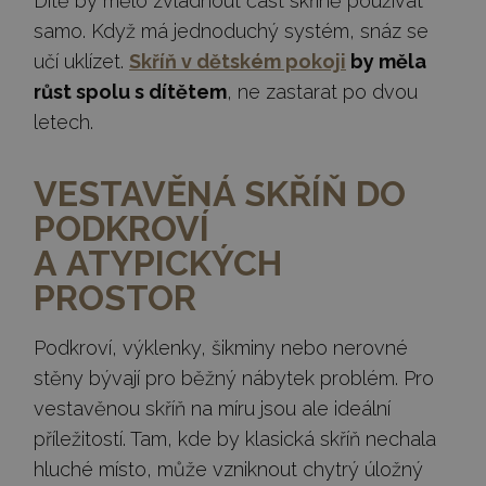
Dítě by mělo zvládnout část skříně používat
samo. Když má jednoduchý systém, snáz se
učí uklízet.
Skříň v dětském pokoji
by měla
růst spolu s dítětem
, ne zastarat po dvou
letech.
VESTAVĚNÁ SKŘÍŇ DO
PODKROVÍ
A ATYPICKÝCH
PROSTOR
Podkroví, výklenky, šikminy nebo nerovné
stěny bývají pro běžný nábytek problém. Pro
vestavěnou skříň na míru jsou ale ideální
příležitostí. Tam, kde by klasická skříň nechala
hluché místo, může vzniknout chytrý úložný