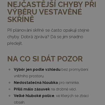
NEJČASTĚJŠÍ CHYBY PŘI
VÝBĚRU VESTAVĚNÉ
SKŘÍNĚ
Při plánování skříně se často opakují stejné
chyby. Dobrá zpráva? Dá se jim snadno
předejít.
NA CO SI DÁT POZOR
Výběr jen podle vzhledu
bez promyšlení
vnitřního prostoru.
Nedostatečná hloubka
pro ramínka.
Příliš málo zásuvek
na drobné věci.
Velké hluboké police
, ve kterých se ztrácí
obsah.