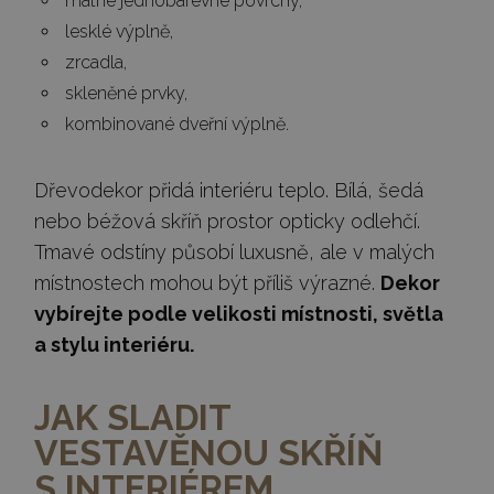
matné jednobarevné povrchy,
lesklé výplně,
zrcadla,
skleněné prvky,
kombinované dveřní výplně.
Dřevodekor přidá interiéru teplo. Bílá, šedá
nebo béžová skříň prostor opticky odlehčí.
Tmavé odstíny působí luxusně, ale v malých
místnostech mohou být příliš výrazné.
Dekor
vybírejte podle velikosti místnosti, světla
a stylu interiéru.
JAK SLADIT
VESTAVĚNOU SKŘÍŇ
S INTERIÉREM