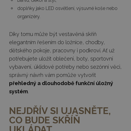
barvu, dekor a styl,
doplňky jako LED osvětlení, výsuvné koše nebo
organizéry.
Díky tomu může být vestavěná skříň
elegantním řešením do ložnice, chodby,
dětského pokoje, pracovny i podkroví. Ať už
potřebujete uložit oblečení, boty, sportovní
vybavení, úklidové potřeby nebo sezónní věci,
správný návrh vám pomůže vytvořit
přehledný a dlouhodobě funkční úložný
systém
.
NEJDŘÍV SI UJASNĚTE,
CO BUDE SKŘÍŇ
UKLÁDAT