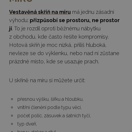
Vestavěná skříň na míru
má jednu zásadní
výhodu:
přizpůsobí se prostoru, ne prostor
jí
. To je rozdíl oproti běžnému nábytku
z obchodu, kde často řešíte kompromisy.
Hotová skříň je moc nízká, příliš hluboká,
nevleze se do výklenku, nebo nad ní zůstane
prázdné místo, kde se usazuje prach.
U skříně na míru si můžete určit:
přesnou výšku, šířku a hloubku,
vnitřní členění podle typu věcí,
počet polic, zásuvek a šatních tyčí,
typ dveří,