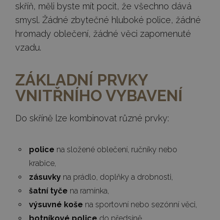
skříň, měli byste mít pocit, že všechno dává
smysl. Žádné zbytečné hluboké police, žádné
hromady oblečení, žádné věci zapomenuté
vzadu.
ZÁKLADNÍ PRVKY
VNITŘNÍHO VYBAVENÍ
Do skříně lze kombinovat různé prvky:
police
na složené oblečení, ručníky nebo
krabice,
zásuvky
na prádlo, doplňky a drobnosti,
šatní tyče
na ramínka,
výsuvné koše
na sportovní nebo sezónní věci,
botníkové police
do předsíně,