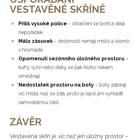
VESTAVĚNÉ SKŘÍNĚ
Příliš vysoké police
– oblečení se bortí a dělá
nepořádek.
Málo zásuvek
– drobnosti nemají místo a skončí
v hromadě.
Opomenutí sezónního úložného prostoru
–
kufry, lyže nebo deky se pak těžko někam
vměstnají.
Nedostatek prostoru na boty
– boty zabírají
víc místa, než se zdá, proto je lepší jim vyhradit
samostatnou část.
ZÁVĚR
Vestavěná skříň je víc než jen úložný prostor –