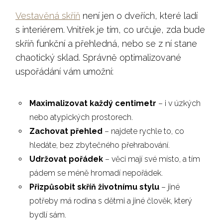
Vestavěná skříň
není jen o dveřích, které ladí
s interiérem. Vnitřek je tím, co určuje, zda bude
skříň funkční a přehledná, nebo se z ní stane
chaotický sklad. Správně optimalizované
uspořádání vám umožní:
Maximalizovat každý centimetr
– i v úzkých
nebo atypických prostorech.
Zachovat přehled
– najdete rychle to, co
hledáte, bez zbytečného přehrabování.
Udržovat pořádek
– věci mají své místo, a tím
pádem se méně hromadí nepořádek.
Přizpůsobit skříň životnímu stylu
– jiné
potřeby má rodina s dětmi a jiné člověk, který
bydlí sám.