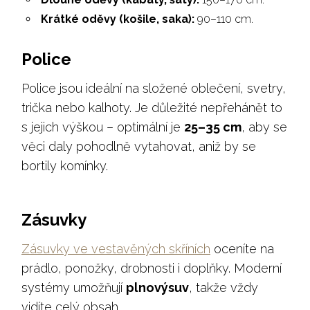
Krátké oděvy (košile, saka):
90–110 cm.
Police
Police jsou ideální na složené oblečení, svetry,
trička nebo kalhoty. Je důležité nepřehánět to
s jejich výškou – optimální je
25–35 cm
, aby se
věci daly pohodlně vytahovat, aniž by se
bortily komínky.
Zásuvky
Zásuvky ve vestavěných skříních
oceníte na
prádlo, ponožky, drobnosti i doplňky. Moderní
systémy umožňují
plnovýsuv
, takže vždy
vidíte celý obsah.