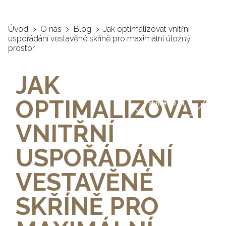
Úvod
>
O nás
>
Blog
>
Jak optimalizovat vnitřní
uspořádání vestavěné skříně pro maximální úložný
35%
prostor
SLEVA
JAK
a záruka na vestavěné
OPTIMALIZOVAT
skříně 10 let
VNITŘNÍ
USPOŘÁDÁNÍ
VESTAVĚNÉ
SKŘÍNĚ PRO