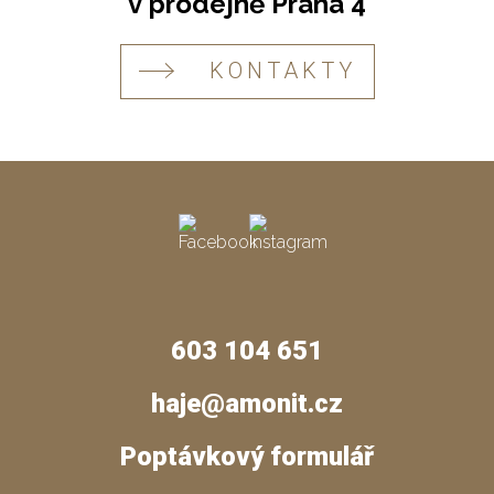
v prodejně Praha 4
KONTAKTY
603 104 651
haje@amonit.cz
Poptávkový formulář