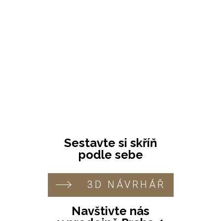
Vestavěné skříně v roce 2026 nejsou jen
praktickým kusem nábytku. Stávají se důležitou
součástí interiéru, která ovlivňuje vzhled
místnosti, komfort každodenního používání i
celkovou hodnotu bydlení. Zatímco dříve lidé
řešili hlavně to, aby se do…
Sestavte si skříň
podle sebe
3D NÁVRHÁŘ
Navštivte nás