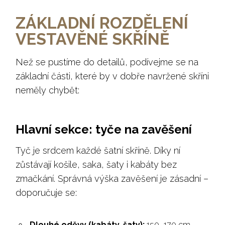
ZÁKLADNÍ ROZDĚLENÍ
VESTAVĚNÉ SKŘÍNĚ
Než se pustíme do detailů, podívejme se na
základní části, které by v dobře navržené skříni
neměly chybět:
Hlavní sekce: tyče na zavěšení
Tyč je srdcem každé šatní skříně. Díky ní
zůstávají košile, saka, šaty i kabáty bez
zmačkání. Správná výška zavěšení je zásadní –
doporučuje se:
Dlouhé oděvy (kabáty, šaty):
150–170 cm.