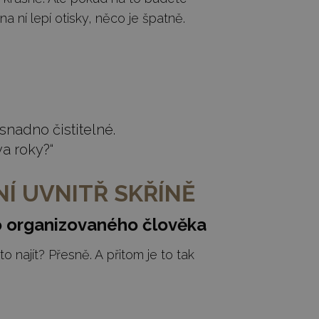
 ní lepí otisky, něco je špatně.
snadno čistitelné.
va roky?“
Í UVNITŘ SKŘÍNĚ
o organizovaného člověka
to najít? Přesně. A přitom je to tak