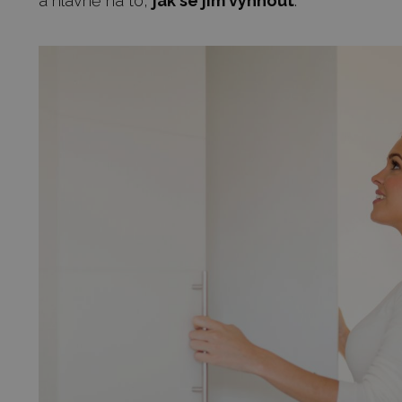
a hlavně na to,
jak se jim vyhnout
.