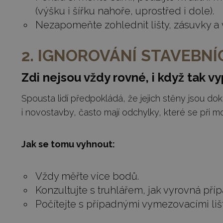
(výšku i šířku nahoře, uprostřed i dole).
Nezapomeňte zohlednit lišty, zásuvky a 
2. IGNOROVÁNÍ STAVEBN
Zdi nejsou vždy rovné, i když tak v
Spousta lidí předpokládá, že jejich stěny jsou do
i novostavby, často mají odchylky, které se při m
Jak se tomu vyhnout:
Vždy měřte více bodů.
Konzultujte s truhlářem, jak vyrovná pří
Počítejte s případnými vymezovacími li