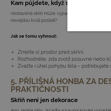
Kam půjdete, když se otevřou dvíř
Vestavěná skříň může vypadat skvěle, ale co kdy
nevejdou kvůli posteli?
Jak se tomu vyhnout:
Změřte si prostor před skříní.
Rozhodněte, zda zvolit posuvné nebo kl
Zvažte i úhel pohybu těla – potřebujete 
5. PŘÍLIŠNÁ HONBA ZA D
PRAKTIČNOSTI
Skříň není jen dekorace
Ano, lesklé sklo, zrcadla a luxusní kování vypada