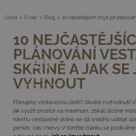
AMONIT - vestavěné skříně na míru
|
SLOZSIT
Úvod
>
O nás
>
Blog
>
10 nejčastějších chyb při plánován
10 NEJČASTĚJŠÍC
VÝBĚR SKŘÍNĚ
FOTOGALER
PLÁNOVÁNÍ VES
35%
SKŘÍNĚ A JAK SE 
SLEVA
VYHNOUT
a záruka na vestavěné
skříně 10 let
Plánujete vestavěnou skříň? Skvělé rozhodnutí! V
jak využít prostor na maximum, získat úložné místo 
návrhu vestavěné skříně se dá snadno udělat sp
peníze, čas i nervy. V tomhle článku se podívám