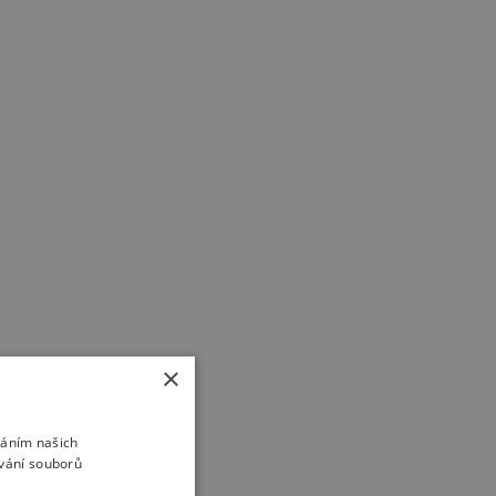
nábytku. Stávají se důležitou
součástí interiéru, která
ovlivňuje vzhled místnosti, komfort
každodenního používání i celkovou
hodnotu bydlení. Zatímco dříve lidé
řešili hlavně to, aby se do…
×
váním našich
ívání souborů