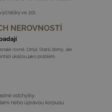
výčnělky ve zdi.
ÍCH NEROVNOSTÍ
ypadají
konale rovné. Omyl. Starší domy, ale
ontáži ukážou jako problém.
padné odchylky.
štami nebo úpravou korpusu.