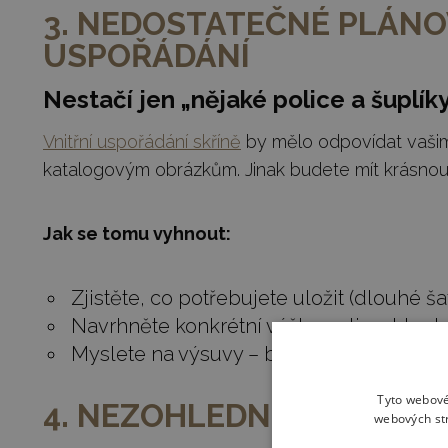
3. NEDOSTATEČNÉ PLÁNO
USPOŘÁDÁNÍ
Nestačí jen „nějaké police a šuplík
Vnitřní uspořádání skříně
by mělo odpovídat vaši
katalogovým obrázkům. Jinak budete mít krásnou, 
Jak se tomu vyhnout:
Zjistěte, co potřebujete uložit (dlouhé ša
Navrhněte konkrétní výšky polic a hloub
Myslete na výsuvy – budou se otevírat 
Tyto webové
4. NEZOHLEDNĚNÍ PROST
webových str