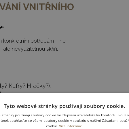
VÁNÍ VNITŘNÍHO
y“
m konkrétním potřebám – ne
ale nevyužitelnou skříň.
ty? Kufry? Hračky?).
ky zásuvek.
pohodlně?
Tyto webové stránky používají soubory cookie.
 stránky používají soubory cookie ke zlepšení uživatelského komfortu. Použí
ORU PŘED SKŘÍNÍ
ánek souhlasíte se všemi soubory cookie v souladu s našimi Zásadami použ
cookie.
Více informací