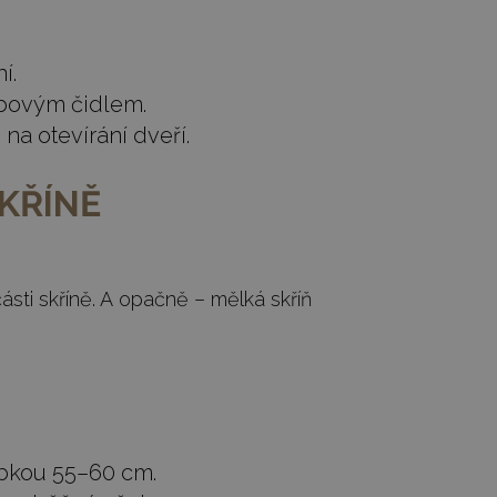
í.
ybovým čidlem.
na otevírání dveří.
KŘÍNĚ
ásti skříně. A opačně – mělká skříň
ubkou 55–60 cm.