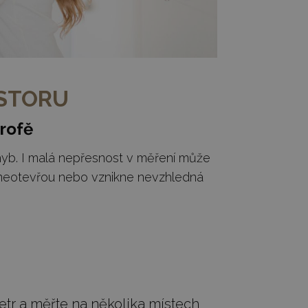
OSTORU
rofě
chyb. I malá nepřesnost v měření může
e neotevřou nebo vznikne nevzhledná
metr a měřte na několika místech