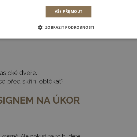
ka?
VŠE PŘIJMOUT
ž vám dvířka zablokují vstup nebo se
ZOBRAZIT PODROBNOSTI
asické dveře.
se před skříní oblékat?
ESIGNEM NA ÚKOR
jí krásně. Ale pokud na to budete