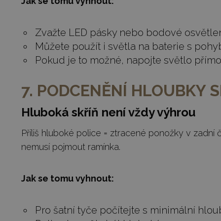
Jak se tomu vyhnout:
Zvažte LED pásky nebo bodové osvětlen
Můžete použít i světla na baterie s poh
Pokud je to možné, napojte světlo přímo 
7. PODCENĚNÍ HLOUBKY S
Hluboká skříň není vždy výhrou
Příliš hluboké police = ztracené ponožky v zadní č
nemusí pojmout ramínka.
Jak se tomu vyhnout:
Pro šatní tyče počítejte s minimální hlo