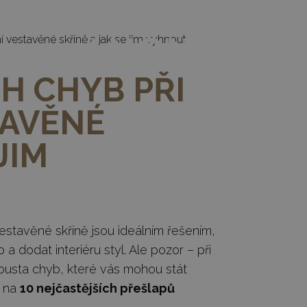
O.CZ - levné vestavěné skříně svépomocí
í vestavěné skříně a jak se jim vyhnout
H CHYB PŘI
IE
CENY
POPTÁVKA
MATERI
TAVĚNÉ
JIM
estavěné skříně jsou ideálním řešením,
a dodat interiéru styl. Ale pozor – při
ousta chyb, které vás mohou stát
e na
10 nejčastějších přešlapů